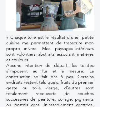
« Chaque toile est le résultat d’une petite
cuisine me permettant de transcrire mon
propre univers. Mes paysages intérieurs
sont volontiers abstraits associant matières
et couleurs.
Aucune intention de départ, les teintes
s’imposent au fur et à mesure. La
construction se fait pas à pas. Certains
endroits restent tels quels, fruits du premier
geste ou toile vierge, d’autres sont
totalement recouverts de couches
successives de peinture, collage, pigments
ou pastels gras. Inlassablement grattées,
parfois retirées pour faire réapparaître une
infime partie de la couche initiale, les strates
se succèdent et le tableau prend forme.
Le travail est lent, il faut savoir s’arrêter et
souvent même détruire pour mieux